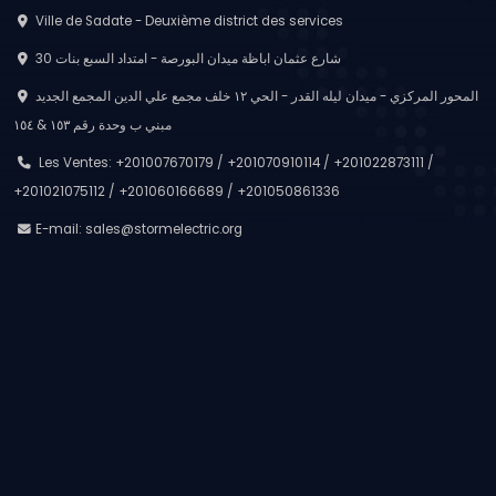
Ville de Sadate - Deuxième district des services
30 شارع عثمان اباظة ميدان البورصة - امتداد السبع بنات
المحور المركزي - ميدان ليله القدر - الحي ١٢ خلف مجمع علي الدين المجمع الجديد
مبني ب وحدة رقم ١٥٣ & ١٥٤
Les Ventes: +201007670179 / +201070910114 / +201022873111 /
+201021075112 / +201060166689 / +201050861336
E-mail:
sales@stormelectric.org