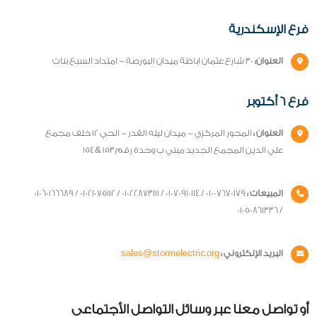
فرع الإسكندرية
العنوان:
30 شارع عثمان اباظة ميدان البورصة - امتداد السبع بنات
فرع 6 أكتوبر
العنوان :
المحور المركزي - ميدان ليله القدر - الحي ١٢ خلف مجمع
علي الدين المجمع الجديد مبني ب وحدة رقم ١٥٣ & ١٥٤
المبيعات :
01007670179 / 01070910114 / 01022873111 / 01021075112 / 01060166689
/ 01050861336
البريد الإلكتروني :
sales@stormelectric.org
أو تواصل معنا عبر وسائل التواصل الأجتماعى