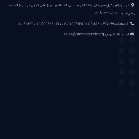
المحور المركزي - ميدان ليله القدر - الحي ١٢ خلف مجمع علي الدين المجمع الجديد
مبني ب وحدة رقم ١٥٣ & ١٥٤
المبيعات: 01007670179 / 01070910114 / 01022873111 / 01021075112 / 01060166689 / 01050861336
البريد الإلكتروني:
sales@stormelectric.org