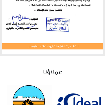
اعتماد هيئة الطرق و الكباري لكشافات ستورم ليد
عملاؤنا