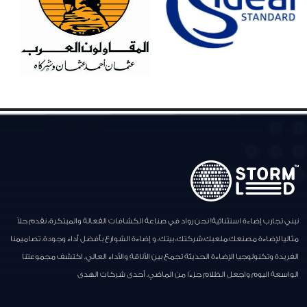
نبني تجارب إضاءة استثنائية! نحن رواد في صناعة الكشافات الفعالة والمبتكرة، نقدم حلاً
مثاليا لإضاءة مصنعك،ملعبك،شركتك، بيتك، و إضاءة الشوارع بأفضل أداء وجودة. تصاميمنا
الفريدة وتكنولوجيا الإضاءة الحديثة تجمع بين الأناقة والأداء العالي. اكتشف مجموعتنا
الواسعة اليوم واجعل الظلام جزءًا من الماضي. أحدى شركات الهدى