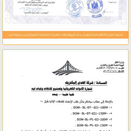
اعتماد الشركة القابضة لكهرباء مصر المواصفات الفنية لكشافات الشوارع من ستورم ليد