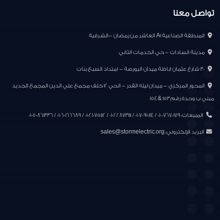
تواصل معنا
المنطقة الصناعية A1 العاشر من رمضان -الشرقية
مدينة السادات - حي الخدمات الثاني
30 شارع عثمان اباظة ميدان البورصة - امتداد السبع بنات
المحور المركزي - ميدان ليله القدر - الحي ١٢ خلف مجمع علي الدين المجمع الجديد
مبني ب وحدة رقم ١٥٣ & ١٥٤
المبيعات: 01007670179 / 01070910114 / 01022873111 / 01021075112 / 01060166689 / 01050861336
البريد الإلكتروني:
sales@stormelectric.org